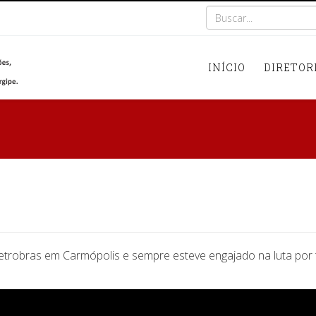
INÍCIO
DIRETOR
Petrobras em Carmópolis e sempre esteve engajado na luta por 