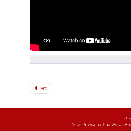
Ant
Cop
Sede Provisória: Rua Wilson Ba