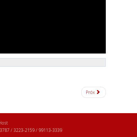
Próx
 Host
1-3787 / 3223-2159 / 99113-3339