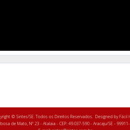
yright © Sintes/SE. Todos os Direitos Reservados. Designed by
Fácil
rbosa de Mato, Nº 23 - Atalaia - CEP: 49.037-590 - Aracaju/SE - 9991