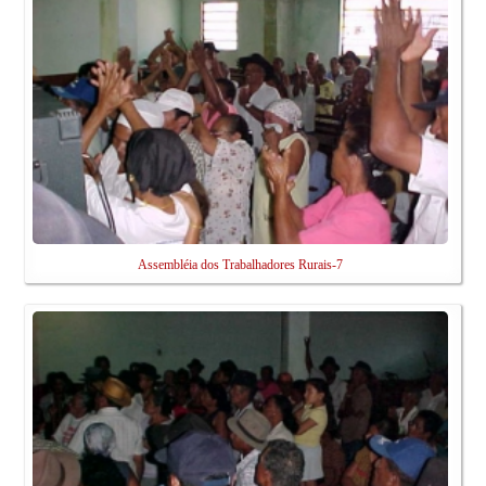
Assembléia dos Trabalhadores Rurais-7